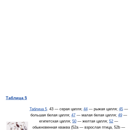
Таблица 5
Таблица 5
. 43 — серая цапля;
44
— рыжая цапля;
45
—
большая белая цапля;
47
— малая белая цапля;
49
—
египетская цапля;
50
— желтая цапля;
52
—
обыкновенная кваква (52a — взрослая птица, 52b —