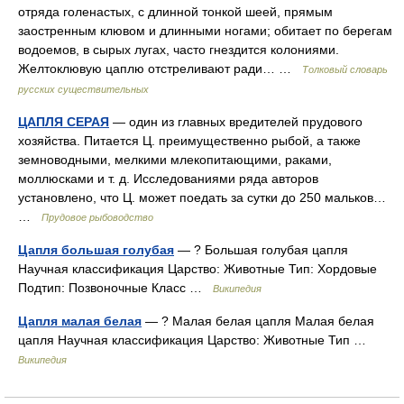
отряда голенастых, с длинной тонкой шеей, прямым
заостренным клювом и длинными ногами; обитает по берегам
водоемов, в сырых лугах, часто гнездится колониями.
Желтоклювую цаплю отстреливают ради… …
Толковый словарь
русских существительных
ЦАПЛЯ СЕРАЯ
— один из главных вредителей прудового
хозяйства. Питается Ц. преимущественно рыбой, а также
земноводными, мелкими млекопитающими, раками,
моллюсками и т. д. Исследованиями ряда авторов
установлено, что Ц. может поедать за сутки до 250 мальков…
…
Прудовое рыбоводство
Цапля большая голубая
— ? Большая голубая цапля
Научная классификация Царство: Животные Тип: Хордовые
Подтип: Позвоночные Класс …
Википедия
Цапля малая белая
— ? Малая белая цапля Малая белая
цапля Научная классификация Царство: Животные Тип …
Википедия