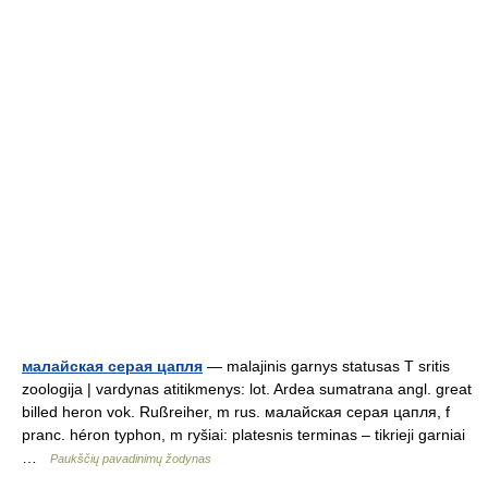
малайская серая цапля
— malajinis garnys statusas T sritis
zoologija | vardynas atitikmenys: lot. Ardea sumatrana angl. great
billed heron vok. Rußreiher, m rus. малайская серая цапля, f
pranc. héron typhon, m ryšiai: platesnis terminas – tikrieji garniai
…
Paukščių pavadinimų žodynas