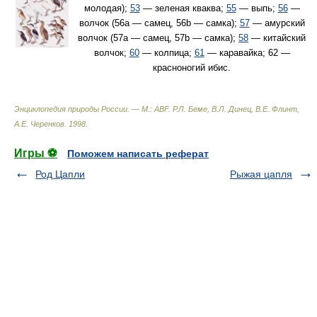
молодая);
53
— зеленая кваква;
55
— выпь;
56
—
волчок (56a — самец, 56b — самка);
57
— амурский
волчок (57a — самец, 57b — самка);
58
— китайский
волчок;
60
— колпица;
61
— каравайка; 62 —
красноногий ибис.
Энциклопедия природы России. — М.: ABF
.
Р.Л. Беме, В.Л. Динец, В.Е. Флинт,
А.Е. Черенков
.
1998
.
Игры ⚽
Поможем написать реферат
Род Цапли
Рыжая цапля