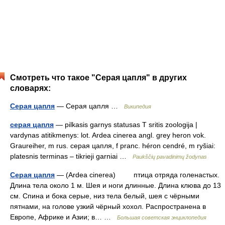
Смотреть что такое "Серая цапля" в других
словарях:
Серая цапля
— Серая цапля …
Википедия
серая цапля
— pilkasis garnys statusas T sritis zoologija |
vardynas atitikmenys: lot. Ardea cinerea angl. grey heron vok.
Graureiher, m rus. серая цапля, f pranc. héron cendré, m ryšiai:
platesnis terminas – tikrieji garniai …
Paukščių pavadinimų žodynas
Серая цапля
— (Ardea cinerea) птица отряда голенастых.
Длина тела около 1 м. Шея и ноги длинные. Длина клюва до 13
см. Спина и бока серые, низ тела белый, шея с чёрными
пятнами, на голове узкий чёрный хохол. Распространена в
Европе, Африке и Азии; в… …
Большая советская энциклопедия