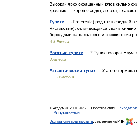
Высокий ярко окрашенный клюв сильно сжа
красные. Т. хорошо ходят, летают, плав
Тупики
— (Fratercula) род птиц средней ве
Чистиковые), отличающийся своим сильно
бороздами на надклювье и с кожистыми р
И.А. Ефрона
Рогатые тупики
— ? Тупик носорог Научн
Википедия
Атлантический тупик
— У этого термина с
…
Википедия
© Академик, 2000-2026
Обратная связь:
Техподдерж
👣 Путешествия
Экспорт словарей на сайты
, сделанные на PHP,
Jo