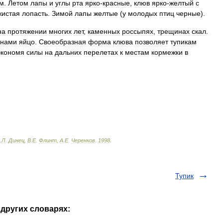
м
.
Летом
лапы
и
углы
рта
ярко
-
красные
,
клюв
ярко
-
желтый
с
жистая
лопасть
.
Зимой
лапы
желтые
(
у
молодых
птиц
черные
).
на
протяжении
многих
лет
,
каменных
россыпях
,
трещинах
скал
.
тнами
яйцо
.
Своеобразная
форма
клюва
позволяет
тупикам
экономя
силы
на
дальних
перелетах
к
местам
кормежки
в
.
Л
.
Динец
,
В
.
Е
.
Флинт
,
А
.
Е
.
Черенков
.
1998
.
Тупик
 других словарях: