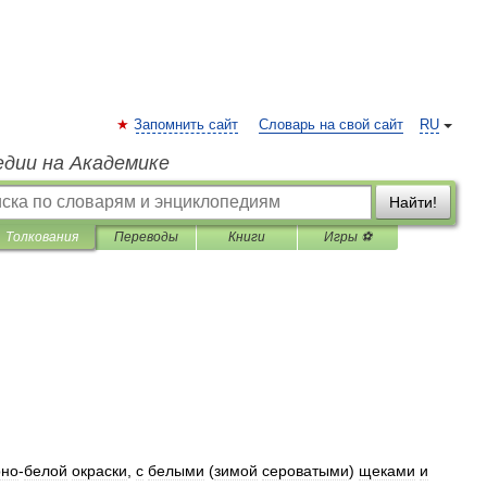
Запомнить сайт
Словарь на свой сайт
RU
едии на Академике
Найти!
Толкования
Переводы
Книги
Игры ⚽
рно
-
белой
окраски
,
с
белыми
(
зимой
сероватыми
)
щеками
и