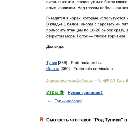
очень
высоким
,
сплюснутым
с
боков
клюво
алым
кончиком
.
Над
глазом
небольшая
ко
Гнездятся
в
норах
,
которые
используются
В
кладке
1
белое
,
иногда
с
сероватыми
пя
приносить
птенцам
по
10
-
20
рыбок
сразу
,
открытом
море
.
Голос
—
глухое
ворчание
.
Два
вида
.
Тупик
[
359
] -
Fratercula
arctica
Ипатка
[
360
] -
Fratercula
corniculata
Энциклопедия
природы
России
. —
М
.
:
ABF
.
Р
.
Л
.
Беме
,
В
Игры ⚽
Нужна курсовая?
Тупик-носорог
Смотреть что такое "Род Тупики" в