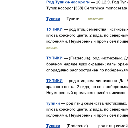
Род Тупики-носороги
— 10.12.9. Род Туп
Тупик носорог [358] Cerorhinca monocera
Тупики
— Тупики …
Википедия
ТУПИКИ
— род птиц семейства чистиковых
клюва красного цвета. 2 вида, по северны
колониями. Неумеренный промысел прив
словарь
ТУПИКИ
— (Fratercula), род чистиковых. Д
брачном наряде ярко окрашен; лапы оранжев
спорадично распространён по побережь
ТУПИКИ
— род птиц сем. чистиковых. Дл. 
красного цвета. 2 вида, по сев. побережья
Неумеренный промысел привёл к исчезн
тупики
— род птиц семейства чистиковых. 
клюва красного цвета. 2 вида, по северны
колониями. Неумеренный промысел прив
Тупики
— (Fratercula) род птиц семейств