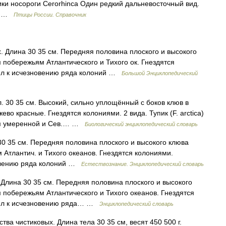
ики носороги Cerorhinca Один редкий дальневосточный вид.
ta …
Птицы России. Справочник
. Длина 30 35 см. Передняя половина плоского и высокого
м побережьям Атлантического и Тихого ок. Гнездятся
ел к исчезновению ряда колоний …
Большой Энциклопедический
л. 30 35 см. Высокий, сильно уплощённый с боков клюв в
о красные. Гнездятся колониями. 2 вида. Тупик (F. arctica)
ям умеренной и Сев.… …
Биологический энциклопедический словарь
30 35 см. Передняя половина плоского и высокого клюва
м Атлантич. и Тихого океанов. Гнездятся колониями.
овению ряда колоний …
Естествознание. Энциклопедический словарь
Длина 30 35 см. Передняя половина плоского и высокого
м побережьям Атлантического и Тихого океанов. Гнездятся
ёл к исчезновению ряда… …
Энциклопедический словарь
а чистиковых. Длина тела 30 35 см, весят 450 500 г.