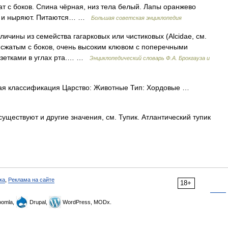
т с боков. Спина чёрная, низ тела белый. Лапы оранжево
ают и ныряют. Питаются… …
Большая советская энциклопедия
личины из семейства гагарковых или чистиковых (Alcidae, см.
 сжатым с боков, очень высоким клювом с поперечными
озетками в углах рта.… …
Энциклопедический словарь Ф.А. Брокгауза и
ая классификация Царство: Животные Тип: Хордовые …
уществуют и другие значения, см. Тупик. Атлантический тупик
ка
,
Реклама на сайте
18+
omla,
Drupal,
WordPress, MODx.