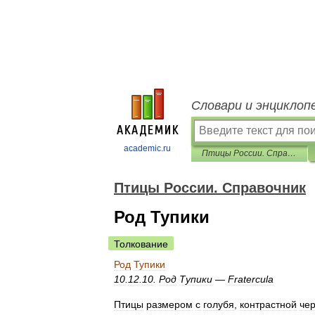
Словари и энциклоп
academic.ru
Птицы России. Справочник
Птицы России. Справочник
Род Тупики
Толкование
Род
Тупики
10
.
12
.
10
.
Род
Тупики
—
Fratercula
Птицы
размером
с
голубя
,
контрастной
че