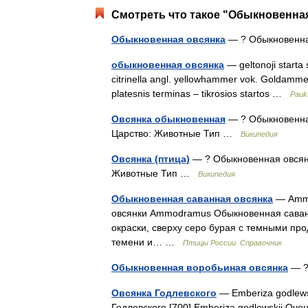
Смотреть что такое "Обыкновенная
Обыкновенная овсянка
— ? Обыкновенна
обыкновенная овсянка
— geltonoji starta 
citrinella angl. yellowhammer vok. Goldammer
platesnis terminas – tikrosios startos …
Pauk
Овсянка обыкновенная
— ? Обыкновенна
Царство: Животные Тип …
Википедия
Овсянка (птица)
— ? Обыкновенная овсян
Животные Тип …
Википедия
Обыкновенная саванная овсянка
— Ammo
овсянки Ammodramus Обыкновенная саванн
окраски, сверху серо бурая с темными пр
темени и… …
Птицы России. Справочник
Обыкновенная воробьиная овсянка
— ?
Овсянка Годлевского
— Emberiza godlewsk
Годлевского [700] Emberiza godlewskii Оче