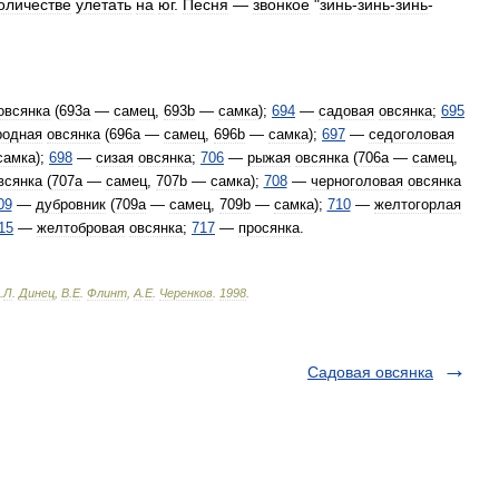
оличестве
улетать
на
юг
.
Песня
—
звонкое
"
зинь
-
зинь
-
зинь
-
овсянка
(
693а
—
самец
,
693b
—
самка
);
694
—
садовая
овсянка
;
695
родная
овсянка
(
696а
—
самец
,
696b
—
самка
);
697
—
седоголовая
самка
);
698
—
сизая
овсянка
;
706
—
рыжая
овсянка
(
706а
—
самец
,
всянка
(
707а
—
самец
,
707b
—
самка
);
708
—
черноголовая
овсянка
09
—
дубровник
(
709а
—
самец
,
709b
—
самка
);
710
—
желтогорлая
15
—
желтобровая
овсянка
;
717
—
просянка
.
.
Л
.
Динец
,
В
.
Е
.
Флинт
,
А
.
Е
.
Черенков
.
1998
.
Садовая овсянка