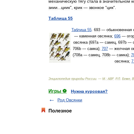
механическую
тягу
стала
в
значительном
к
зиии
...
циик
",
крик
—
звонкое
"
цик
".
Таблица
55
Таблица
55
.
693
—
обыкновенная
—
каменная
овсянка
;
696
—
ого
овсянка
(
697а
—
самец
,
697b
—
706b
—
самка
);
707
—
желчная
о
(
708а
—
самец
,
708b
—
самка
);
7
овсянка
;
7
Энциклопедия
природы
России
. —
М
.
:
ABF
.
Р
.
Л
.
Беме
,
В
Игры ⚽
Нужна курсовая?
Род Овсянки
Полезное