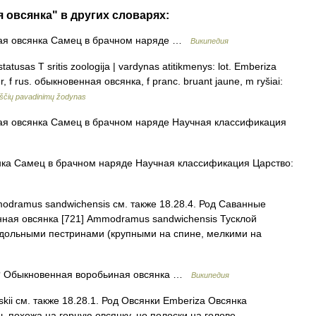
 овсянка" в других словарях:
я овсянка Самец в брачном наряде …
Википедия
statusas T sritis zoologija | vardynas atitikmenys: lot. Emberiza
, f rus. обыкновенная овсянка, f pranc. bruant jaune, m ryšiai:
ščių pavadinimų žodynas
я овсянка Самец в брачном наряде Научная классификация
ка Самец в брачном наряде Научная классификация Царство:
dramus sandwichensis см. также 18.28.4. Род Саванные
ая овсянка [721] Ammodramus sandwichensis Тусклой
одольными пестринами (крупными на спине, мелкими на
 Обыкновенная воробьиная овсянка …
Википедия
ii см. также 18.28.1. Род Овсянки Emberiza Овсянка
нь похожа на горную овсянку, но полоски на голове