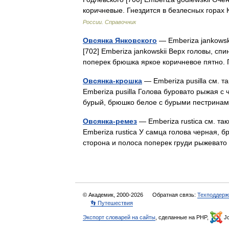
коричневые. Гнездится в безлесных гора
России. Справочник
Овсянка Янковского
— Emberiza jankowski
[702] Emberiza jankowskii Верх головы, с
поперек брюшка яркое коричневое пятно.
Овсянка-крошка
— Emberiza pusilla см. т
Emberiza pusilla Голова буровато рыжая с
бурый, брюшко белое с бурыми пестрина
Овсянка-ремез
— Emberiza rustica см. так
Emberiza rustica У самца голова черная, б
сторона и полоса поперек груди рыжева
© Академик, 2000-2026
Обратная связь:
Техподдерж
👣 Путешествия
Экспорт словарей на сайты
, сделанные на PHP,
Jo