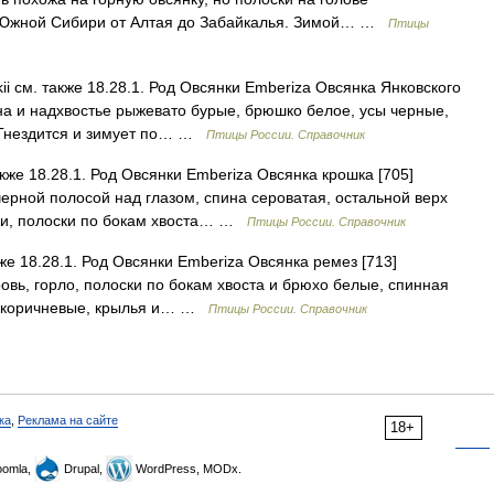
х Южной Сибири от Алтая до Забайкалья. Зимой… …
Птицы
i см. также 18.28.1. Род Овсянки Emberiza Овсянка Янковского
пина и надхвостье рыжевато бурые, брюшко белое, усы черные,
 Гнездится и зимует по… …
Птицы России. Справочник
акже 18.28.1. Род Овсянки Emberiza Овсянка крошка [705]
 черной полосой над глазом, спина сероватая, остальной верх
ми, полоски по бокам хвоста… …
Птицы России. Справочник
же 18.28.1. Род Овсянки Emberiza Овсянка ремез [713]
ровь, горло, полоски по бокам хвоста и брюхо белые, спинная
то коричневые, крылья и… …
Птицы России. Справочник
ка
,
Реклама на сайте
18+
omla,
Drupal,
WordPress, MODx.