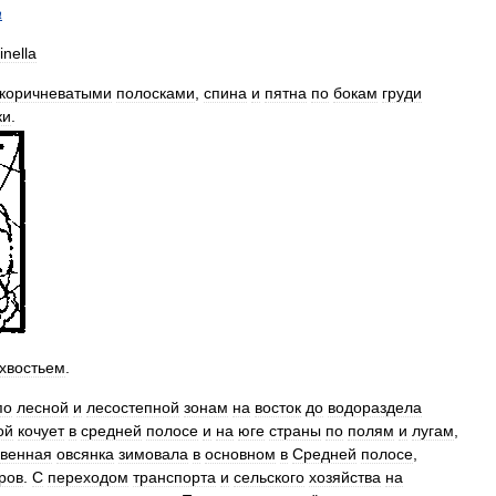
a
rinella
коричневатыми
полосками
,
спина
и
пятна
по
бокам
груди
ки
.
хвостьем
.
по
лесной
и
лесостепной
зонам
на
восток
до
водораздела
ой
кочует
в
средней
полосе
и
на
юге
страны
по
полям
и
лугам
,
венная
овсянка
зимовала
в
основном
в
Средней
полосе
,
ров
.
С
переходом
транспорта
и
сельского
хозяйства
на