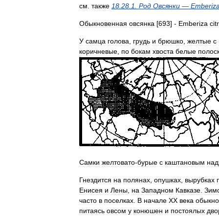
см
.
также
18
.
28
.
1
.
Род
Овсянки
—
Emberiz
Обыкновенная
овсянка
[
693
] -
Emberiza
cit
У
самца
голова
,
грудь
и
брюшко
,
желтые
с
коричневые
,
по
бокам
хвоста
белые
полос
Самки
желтовато
-
бурые
с
каштановым
над
Гнездится
на
полянах
,
опушках
,
вырубках
Енисея
и
Лены
,
на
Западном
Кавказе
.
Зим
часто
в
поселках
.
В
начале
XX
века
обыкно
питаясь
овсом
у
конюшен
и
постоялых
дво