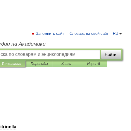
Запомнить сайт
Словарь на свой сайт
RU
едии на Академике
Найти!
Толкования
Переводы
Книги
Игры ⚽
itrinella