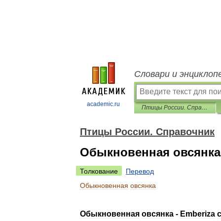
Словари и энциклоп
academic.ru
Птицы России. Справочник
Птицы России. Справочник
Обыкновенная овсянка
Толкование
Перевод
Обыкновенная
овсянка
Обыкновенная
овсянка
-
Emberiza
c