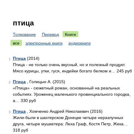
птица
Толкование
Перевод
Книги
все
электронные книги
аудиокниги
Птица
(2014)
1
Птица - не только очень вкусный, но и полезный продукт.
Мясо курицы, утки, гуся, индейки богато белком и… 245 руб
Птица
, Голицын А. (2015)
2
«Птица» - сюжетный роман, основанный на реальных
событиях. Уроженец маленького провинциального городка,
а… 330 руб
Птица
, Хомченко Андрей Николаевич (2016)
3
Жили-были в шахтерском Донецке четыре неразлучных
друга, четыре мушкетера: Леха Граф, Костя Петр, Жека…
318 руб